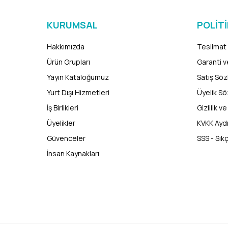
KURUMSAL
POLIT
Hakkımızda
Teslimat 
Ürün Grupları
Garanti v
Yayın Kataloğumuz
Satış Sö
Yurt Dışı Hizmetleri
Üyelik S
İş Birlikleri
Gizlilik v
Üyelikler
KVKK Ayd
Güvenceler
SSS - Sık
İnsan Kaynakları