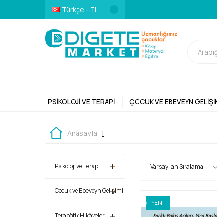
Türkçe - TL
PSIKOLOJI VE TERAPI
ÇOCUK VE EBEVEYN GELIŞI
Anasayfa
|
Psikoloji ve Terapi
Çocuk ve Ebeveyn Gelişimi
YENI
Terapötik Hikâyeler