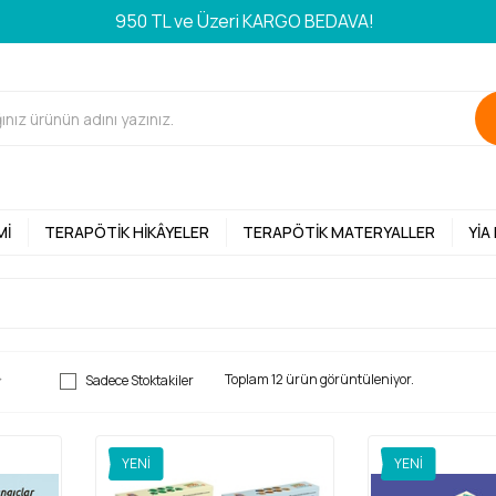
950 TL ve Üzeri KARGO BEDAVA!
MI
TERAPÖTIK HIKÂYELER
TERAPÖTIK MATERYALLER
YİA
Toplam 12 ürün görüntüleniyor.
Sadece Stoktakiler
YENI
YENI