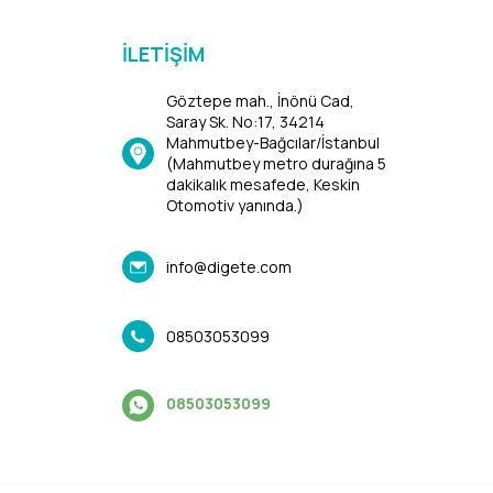
İLETIŞIM
Göztepe mah., İnönü Cad,
Saray Sk. No:17, 34214
Mahmutbey-Bağcılar/İstanbul
(Mahmutbey metro durağına 5
dakikalık mesafede, Keskin
Otomotiv yanında.)
info@digete.com
08503053099
08503053099