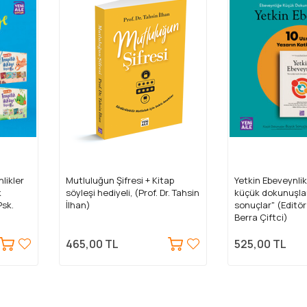
likler
Mutluluğun Şifresi + Kitap
Yetkin Ebeveynli
k
söyleşi hediyeli, (Prof. Dr. Tahsin
küçük dokunuşla
Psk.
İlhan)
sonuçlar" (Editör: 
Berra Çiftci)
465,00 TL
525,00 TL