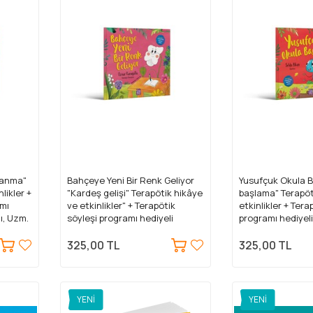
şanma"
Bahçeye Yeni Bir Renk Geliyor
Yusufçuk Okula B
likler +
"Kardeş gelişi" Terapötik hikâye
başlama" Terapöt
amı
ve etkinlikler" + Terapötik
etkinlikler + Tera
ı, Uzm.
söyleşi programı hediyeli
programı hediyeli
(Öznur Karagüllü, Psk. Dnş.)
Eğitimci)
325,00 TL
325,00 TL
YENI
YENI