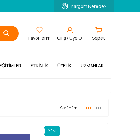
Kargom Nerede?
Favorilerim
Giriş / Üye Ol
Sepet
 EĞITIMLER
ETKINLIK
ÜYELIK
UZMANLAR
Görünüm
YENI