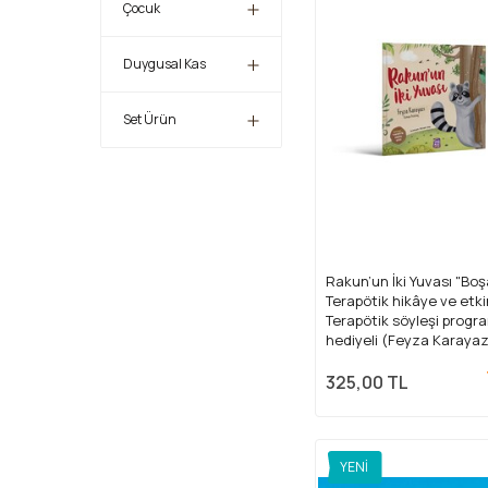
Çocuk
Duygusal Kas
Set Ürün
Rakun’un İki Yuvası "Bo
Terapötik hikâye ve etkin
Terapötik söyleşi progr
hediyeli (Feyza Karayaz
Psk.)
325,00 TL
YENI