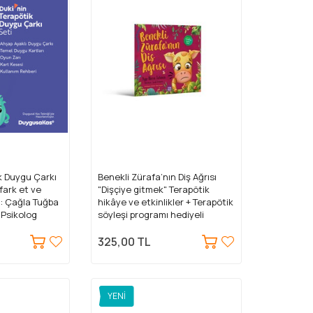
ik Duygu Çarkı
Benekli Zürafa’nın Diş Ağrısı
 fark et ve
"Dişçiye gitmek" Terapötik
: Çağla Tuğba
hikâye ve etkinlikler + Terapötik
k Psikolog
söyleşi programı hediyeli
(Merve Tütüncü, Çocuk Gel.)
325,00 TL
YENI