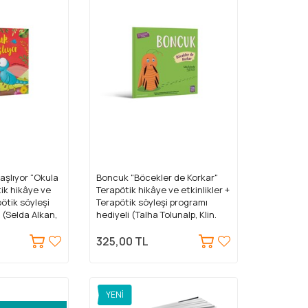
aşlıyor “Okula
Boncuk "Böcekler de Korkar"
ik hikâye ve
Terapötik hikâye ve etkinlikler +
pötik söyleşi
Terapötik söyleşi programı
 (Selda Alkan,
hediyeli (Talha Tolunalp, Klin.
Psk.)
325,00 TL
YENI