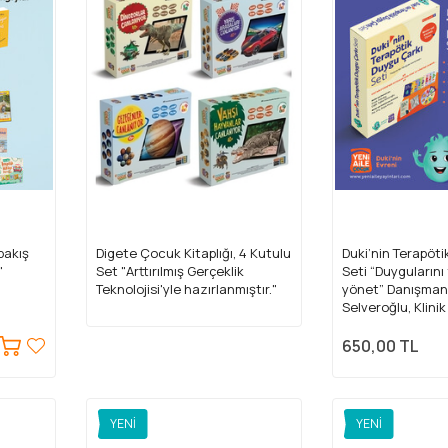
 bakış
Digete Çocuk Kitaplığı, 4 Kutulu
Duki’nin Terapöt
"
Set "Arttırılmış Gerçeklik
Seti “Duygularını
Teknolojisi'yle hazırlanmıştır."
yönet” Danışman
Selveroğlu, Klini
650,00 TL
YENI
YENI