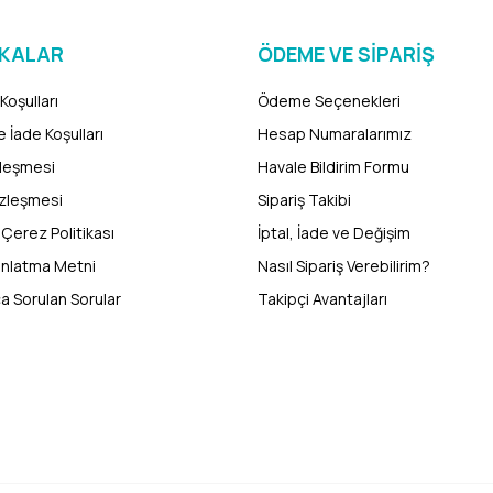
IKALAR
ÖDEME VE SIPARIŞ
Koşulları
Ödeme Seçenekleri
e İade Koşulları
Hesap Numaralarımız
zleşmesi
Havale Bildirim Formu
özleşmesi
Sipariş Takibi
e Çerez Politikası
İptal, İade ve Değişim
ınlatma Metni
Nasıl Sipariş Verebilirim?
ça Sorulan Sorular
Takipçi Avantajları