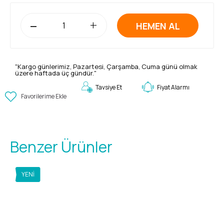
-
+
HEMEN AL
"Kargo günlerimiz, Pazartesi, Çarşamba, Cuma günü olmak
üzere haftada üç gündür."
Fiyat Alarmı
Tavsiye Et
Favorilerime Ekle
Benzer Ürünler
YENI