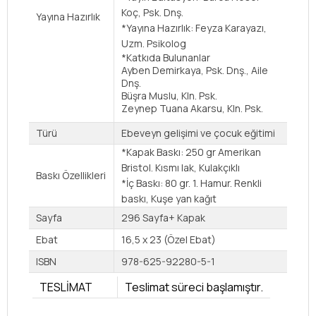
Koç, Psk. Dnş.
Yayına Hazırlık
*Yayına Hazırlık:
Feyza Karayazı,
Uzm. Psikolog
*Katkıda Bulunanlar
Ayben Demirkaya, Psk. Dnş., Aile
Dnş.
Büşra Muslu, Kln. Psk.
Zeynep Tuana Akarsu, Kln. Psk.
Türü
Ebeveyn gelişimi ve çocuk eğitimi
*Kapak Baskı: 250 gr Amerikan
Bristol.
Kısmı lak, Kulakçıklı
Baskı Özellikleri
*İç Baskı: 80 gr. 1. Hamur. Renkli
baskı, Kuşe yan kağıt
Sayfa
296 Sayfa+ Kapak
Ebat
16,5 x 23 (Özel Ebat)
ISBN
978-625-92280-5-1
TESLİMAT
Teslimat süreci başlamıştır.