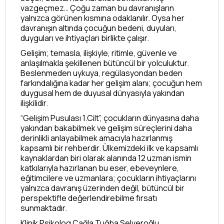
vazgeçmez… Çoğu zaman bu davranışların
yalnızca görünen kısmına odaklanılır. Oysa her
davranışın altında çocuğun bedeni, duyuları,
duyguları ve ihtiyaçları birlikte çalışır.
Gelişim; temasla, ilişkiyle, ritimle, güvenle ve
anlaşılmakla şekillenen bütüncül bir yolculuktur.
Beslenmeden uykuya, regülasyondan beden
farkındalığına kadar her gelişim alanı; çocuğun hem
duygusal hem de duyusal dünyasıyla yakından
ilişkilidir.
“Gelişim Pusulası 1.Cilt”, çocukların dünyasına daha
yakından bakabilmek ve gelişim süreçlerini daha
derinlikli anlayabilmek amacıyla hazırlanmış
kapsamlı bir rehberdir. Ülkemizdeki ilk ve kapsamlı
kaynaklardan biri olarak alanında 12 uzman ismin
katkılarıyla hazırlanan bu eser, ebeveynlere,
eğitimcilere ve uzmanlara; çocukların ihtiyaçlarını
yalnızca davranış üzerinden değil, bütüncül bir
perspektifle değerlendirebilme fırsatı
sunmaktadır.
Klinik Psikolog Çağla Tuğba Selveroğlu