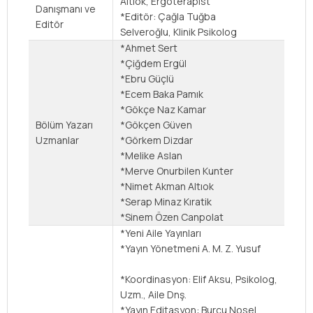
Altıok,
Ergoterapist
Danışmanı ve
*Editör: Çağla Tuğba
Editör
Selveroğlu, Klinik Psikolog
*Ahmet Sert
*Çiğdem Ergül
*Ebru Güçlü
*Ecem Baka Pamık
*Gökçe Naz Kamar
Bölüm Yazarı
*Gökçen Güven
Uzmanlar
*Görkem Dizdar
*Melike Aslan
*Merve Onurbilen Kunter
*Nimet Akman Altıok
*Serap Minaz Kıratik
*Sinem Özen Canpolat
*Yeni Aile Yayınları
*Yayın Yönetmeni
A. M. Z. Yusuf
*Koordinasyon:
Elif Aksu, Psikolog,
Uzm., Aile Dnş.
*Yayın Editasyon:
Burcu Nosel