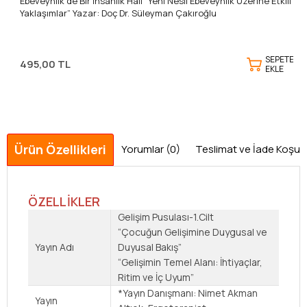
Ebeveynlik de Bir İnsanlık Hâli “Yeni Nesil Ebeveynlik Üzerine Etkili
Yaklaşımlar” Yazar: Doç Dr. Süleyman Çakıroğlu
SEPETE
495,00 TL
EKLE
Ürün Özellikleri
Yorumlar (0)
Teslimat ve İade Koşulla
ÖZELLİKLER
Gelişim Pusulası-1.Cilt
“Çocuğun Gelişimine Duygusal ve
Yayın Adı
Duyusal Bakış”
“Gelişimin Temel Alanı: İhtiyaçlar,
Ritim ve İç Uyum”
*Yayın Danışmanı:
Nimet Akman
Yayın