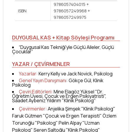
9786057404015 +
ISBN
9786057249968 +
9786057249975
DUYGUSAL KAS + Kitap Söyleşi Programı
“Duygusal Kas Tekniği'yle Güçlü Aileler, Güçlü
Çocuklar”
YAZAR / ÇEVİRMENLER
Yazarlar:
Kerry Kelly ve Jack Novick, Psikolog
Genel Yayın Danışmanı:
Gökçe Gül, Klinik
Psikolog
Çeviri Editörleri:
Mine Elagöz Yüksel "Dr.
Öğretim Üyesi, Çocuk ve Ergen Psikiyatristi",
Saadet Aybeniz Yıldırım "Klinik Psikolog"
Çevirmenler:
Anjelika Şimşek "Klinik Psikolog"
Faruk Gütmen "Çocuk ve Ergen Terapisti" Özlem
Torunoğlu "Psikolog" Pelin Alpay "Uzman
Psikolog" Seren Saltoğlu "Klinik Psikolog"