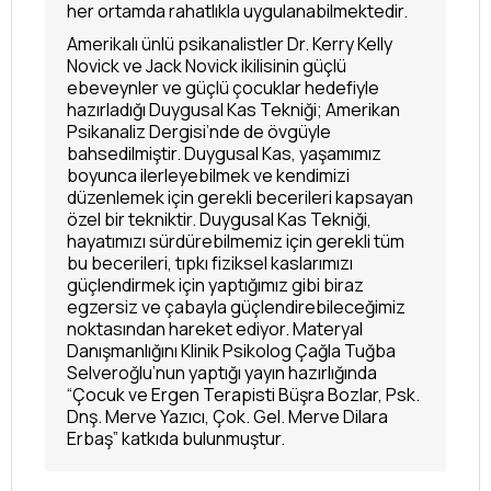
her ortamda rahatlıkla uygulanabilmektedir.
Amerikalı ünlü psikanalistler Dr. Kerry Kelly
Novick ve Jack Novick ikilisinin güçlü
ebeveynler ve güçlü çocuklar hedefiyle
hazırladığı Duygusal Kas Tekniği; Amerikan
Psikanaliz Dergisi’nde de övgüyle
bahsedilmiştir. Duygusal Kas, yaşamımız
boyunca ilerleyebilmek ve kendimizi
düzenlemek için gerekli becerileri kapsayan
özel bir tekniktir. Duygusal Kas Tekniği,
hayatımızı sürdürebilmemiz için gerekli tüm
bu becerileri, tıpkı fiziksel kaslarımızı
güçlendirmek için yaptığımız gibi biraz
egzersiz ve çabayla güçlendirebileceğimiz
noktasından hareket ediyor. Materyal
Danışmanlığını Klinik Psikolog Çağla Tuğba
Selveroğlu’nun yaptığı yayın hazırlığında
“Çocuk ve Ergen Terapisti Büşra Bozlar, Psk.
Dnş. Merve Yazıcı, Çok. Gel. Merve Dilara
Erbaş” katkıda bulunmuştur.