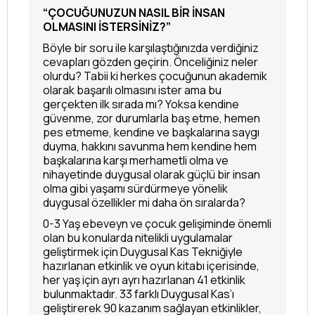
“ÇOCUĞUNUZUN NASIL BİR İNSAN
OLMASINI İSTERSİNİZ?”
Böyle bir soru ile karşılaştığınızda verdiğiniz
cevapları gözden geçirin. Önceliğiniz neler
olurdu? Tabii ki herkes çocuğunun akademik
olarak başarılı olmasını ister ama bu
gerçekten ilk sırada mı? Yoksa kendine
güvenme, zor durumlarla baş etme, hemen
pes etmeme, kendine ve başkalarına saygı
duyma, hakkını savunma hem kendine hem
başkalarına karşı merhametli olma ve
nihayetinde duygusal olarak güçlü bir insan
olma gibi yaşamı sürdürmeye yönelik
duygusal özellikler mi daha ön sıralarda?
0-3 Yaş ebeveyn ve çocuk gelişiminde önemli
olan bu konularda nitelikli uygulamalar
geliştirmek için Duygusal Kas Tekniğiyle
hazırlanan etkinlik ve oyun kitabı içerisinde,
her yaş için ayrı ayrı hazırlanan 41 etkinlik
bulunmaktadır. 33 farklı Duygusal Kas’ı
geliştirerek 90 kazanım sağlayan etkinlikler,