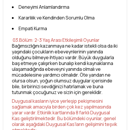
Deneyimi Anlamlandırma
Kararlılık ve Kendinden Sorumlu Olma
Empati Kurma
03.Bölüm: 2-3 Yaş Arası Etkileşimli Oyunlar
Bağımsızlığını kazanmaya ne kadar istekli olsa da iki
yaşındaki çocukların ebeveynlerinin yanında
olduğunu bilmeye ihtiyacı vardır. Büyük duygularla
baş etmeye çalışırken bunalıp kendi kaynaklarına
ulaşamadığında ebeveyni yanında olmalı ve
mücadelesine yardımcı olmalıdır. Öte yandan ne
olursa olsun, yoğun olumsuz duygular içerisinde
bile, birbirinizi sevdiğinizi hatırlamak ve buna
tutunmak çocuğunuz ve sizin için gereklidir.
Duygusal kasların iyice yerleşip pekişmesini
sağlamak amacıyla birden çok kez yapılmasında
yarar vardır. Etkinlik kartlarında 8 farklı Duygusal
Kas geliştirilmektedir. Bu bölümdeki oyunlar, genel
olarak aşağıdaki Duygusal Kas’ların gelişimini teşvik
etmektedir: