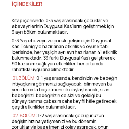
İÇİNDEKİLER
Kitap içerisinde, 0-3 yaş arasındaki çocuklar ve
ebeveynlerinin Duygusal Kas’larını geliştirmek için
3 ayrı bölüm bulunmaktadır.
0-3 Yaş ebeveyn ve çocuk gelişimi için Duygusal
Kas Tekniğiyle hazırlanan etkinlik ve oyun kitabı
içerisinde, her yaş için ayrı ayrı hazırlanan 41 etkinlik
bulunmaktadır. 33 farklı Duygusal Kas’ı geliştirerek
90 kazanım sağlayan etkinlikler, her ortamda
rahatlıkla uygulanabilmektedir.
01. BÖLÜM:
0-1 yaş arasında, kendinizin ve bebeğin
ihtiyaçlarını görmenizi sağlayacak; bilinmeyen bu
yeni durumla baş etmenizi kolaylaştıracak; sizin
bebeğinizi, bebeğinizin de sizi ve geldiği bu
dünyayı tanıma çabasını daha keyifli hâle getirecek
çeşitli etkinlikler bulunmaktadır.
02. BÖLÜM:
1-2 yaş arasındaki çocuğunuzun
değişim hızına yetişmenizi ve bu dönemin
zorluklarıyla baş etmenizi kolaylaştıracak, onun