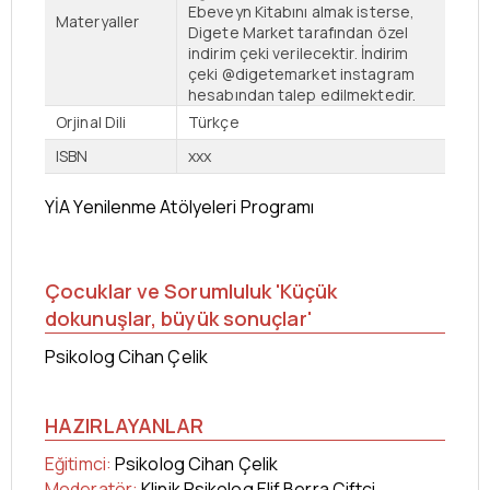
Ebeveyn Kitabını almak isterse,
Materyaller
Digete Market tarafından özel
indirim çeki verilecektir. İndirim
çeki @digetemarket instagram
hesabından talep edilmektedir.
Orjinal Dili
Türkçe
ISBN
xxx
YİA Yenilenme Atölyeleri Programı
Çocuklar ve Sorumluluk
'Küçük
dokunuşlar, büyük sonuçlar'
Psikolog Cihan Çelik
HAZIRLAYANLAR
Eğitimci:
Psikolog Cihan Çelik
Moderatör:
Klinik Psikolog Elif Berra Çiftci