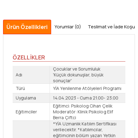
Ürün Özellikleri
Yorumlar (0)
Teslimat ve İade Koşulla
ÖZELLİKLER
Çocuklar ve Sorumluluk
Adı
'Küçük dokunuşlar, büyük
sonuçlar'
Türü
YİA Yenilenme Atölyeleri Programı
Uygulama
14.04.2023 - Cuma 21.00- 23.00
Eğitimci: Psikolog Cihan Çelik
Eğitimciler
Moderatör: Klinik Psikolog Elif
Berra Çiftci
*YİA Uzmanlık Katılım Sertifikası
verilecektir. *Katılımcılar,
eğitimcinin bölüm yazarı Yetkin