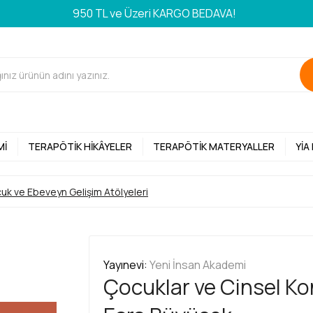
950 TL ve Üzeri KARGO BEDAVA!
MI
TERAPÖTIK HIKÂYELER
TERAPÖTIK MATERYALLER
YİA
uk ve Ebeveyn Gelişim Atölyeleri
Yayınevi:
Yeni İnsan Akademi
Çocuklar ve Cinsel Kon