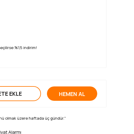
ilirse %1,5 indirim!
ETE EKLE
HEMEN AL
nü olmak üzere haftada üç gündür."
iyat Alarmı