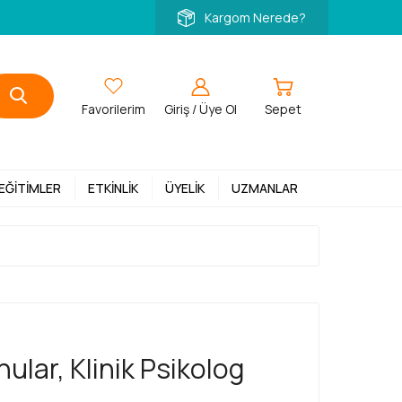
Kargom Nerede?
Favorilerim
Giriş / Üye Ol
Sepet
 EĞITIMLER
ETKINLIK
ÜYELIK
UZMANLAR
ular, Klinik Psikolog