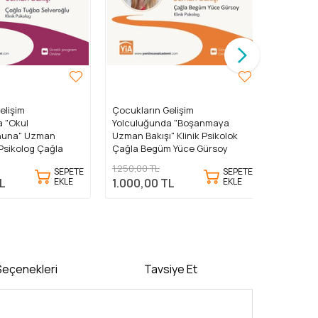
elişim
Çocukların Gelişim
Çocuklar
a "Boşanmaya
Yolculuğunda "Memeden
Yolculu
 Klinik Psikolok
Ayrılmaya Uzman Bakışı". Klinik
Bakışı. 
 Yüce Gürsoy
Psikolog Merve Onurbilen
Kodalak 
Kunter
1.250,00 TL
1.250,00
SEPETE
SEPETE
EKLE
EKLE
L
1.000,00 TL
1.000,
eçenekleri
Tavsiye Et