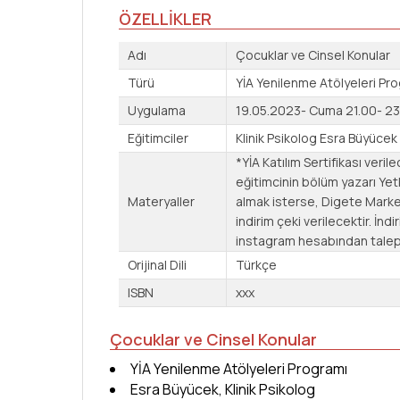
ÖZELLİKLER
Adı
Çocuklar ve Cinsel Konular
Türü
YİA Yenilenme Atölyeleri Pr
Uygulama
19.05.2023- Cuma 21.00- 23
Eğitimciler
Klinik Psikolog Esra Büyücek
*YİA Katılım Sertifikası verilec
eğitimcinin bölüm yazarı Yet
Materyaller
almak isterse, Digete Marke
indirim çeki verilecektir. İn
instagram hesabından talep
Orijinal Dili
Türkçe
ISBN
xxx
Çocuklar ve Cinsel Konular
YİA Yenilenme Atölyeleri Programı
Esra Büyücek, Klinik Psikolog