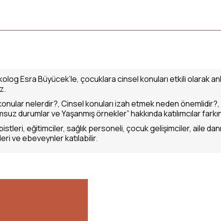
 Psikolog Esra Büyücek’le, çocuklara cinsel konuları etkili olara
z.
konular nelerdir?, Cinsel konuları izah etmek neden önemlidir?, C
uz durumlar ve Yaşanmış örnekler” hakkında katılımcılar farkın
tleri, eğitimciler, sağlık personeli, çocuk gelişimciler, aile danış
ileri ve ebeveynler katılabilir.