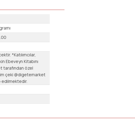
ogramı
.00
ektir. *Katılımcılar,
kin Ebeveyn Kitabını
t tarafından özel
dirim çeki @digetemarket
 edilmektedir.