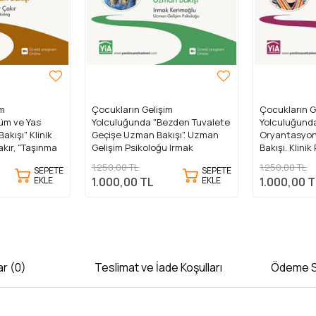
im
Çocukların Gelişim
Çocukların G
ezden Tuvalete
Yolculuğunda "Okul
Yolculuğund
ışı". Uzman
Oryantasyonuna" Uzman
Uzman Bakışı"
 Irmak
Bakışı. Klinik Psikolog Çağla
Çağla Begüm
Tuğba Selveroğlu
1.250,00 TL
1.250,00 TL
SEPETE
SEPETE
EKLE
EKLE
1.000,00 TL
1.000,00 T
r (0)
Teslimat ve İade Koşulları
Ödeme S