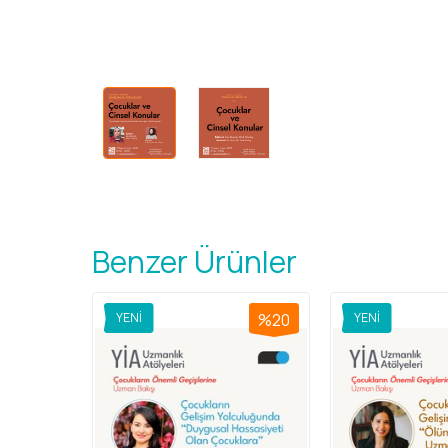
Benzer Ürünler
%20
YENI
%20
YENI