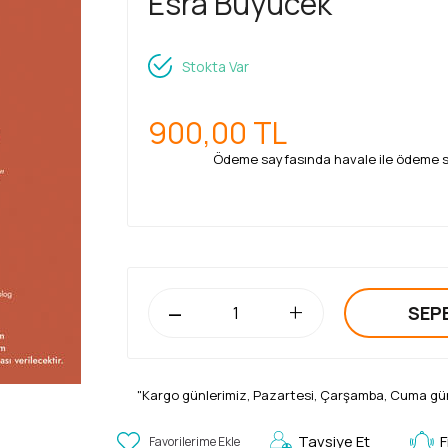
Esra Büyücek
Stokta Var
900,00
TL
Ödeme sayfasında havale ile ödeme seç
-
+
SEP
"Kargo günlerimiz, Pazartesi, Çarşamba, Cuma gü
Tavsiye Et
F
Favorilerime Ekle